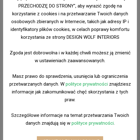
PRZECHODZĘ DO STRONY", aby wyrazić zgodę na
Coffee table
korzystanie z cookies i na przetwarzanie Twoich danych
osobowych zbieranych w Internecie, takich jak adresy IP i
identyfikatory plików cookies, w celach poprawy komfortu
Oceniono
£
100.00
£
75.00
korzystania ze strony DESIGN WOLF INTERIORS
5.00
na 5
Zgoda jest dobrowolna i w każdej chwili możesz ją zmienić
Dodaj do koszyka
w ustawieniach zaawansowanych.
Masz prawo do sprawdzenia, usunięcia lub ograniczenia
przetwarzanych danych. W
polityce prywatności
znajdziesz
Shell chair
informacje jak zakomunikować chęć skorzystania z tych
praw.
Oceniono
£
225.00
4.50
Szczegółowe informacje na temat przetwarzania Twoich
na 5
danych znajdują się w
polityce prywatności
.
Dodaj do koszyka