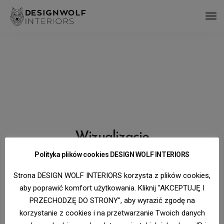
Wizualizacje
Polityka plików cookies DESIGN WOLF INTERIORS
Projektowanie wnętrz w Szczecinie i całej Polsce
Pokazujemy wizualizacje w dużej rozdzielczości, pozwól im się
Strona DESIGN WOLF INTERIORS korzysta z plików cookies,
załadować 🙂
aby poprawić komfort użytkowania. Kliknij "AKCEPTUJĘ I
PRZECHODZĘ DO STRONY", aby wyrazić zgodę na
korzystanie z cookies i na przetwarzanie Twoich danych