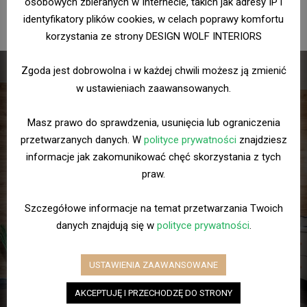
osobowych zbieranych w Internecie, takich jak adresy IP i
DesignWolf Interiors
identyfikatory plików cookies, w celach poprawy komfortu
korzystania ze strony DESIGN WOLF INTERIORS
Zgoda jest dobrowolna i w każdej chwili możesz ją zmienić
w ustawieniach zaawansowanych.
Chcesz wiedzieć więcej?
Masz prawo do sprawdzenia, usunięcia lub ograniczenia
przetwarzanych danych. W
polityce prywatności
znajdziesz
Skontaktuj się z DesignWolf Interiors.
informacje jak zakomunikować chęć skorzystania z tych
praw.
Szczegółowe informacje na temat przetwarzania Twoich
danych znajdują się w
polityce prywatności
.
Napisz
USTAWIENIA ZAAWANSOWANE
AKCEPTUJĘ I PRZECHODZĘ DO STRONY